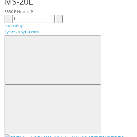
MS-20L
5550
Р
Итого:
Р
–
+
в корзину
Купить в один клик