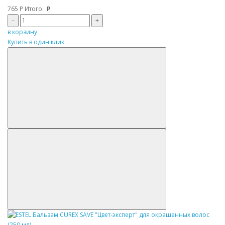
765
Р
Итого:
Р
–
+
в корзину
Купить в один клик