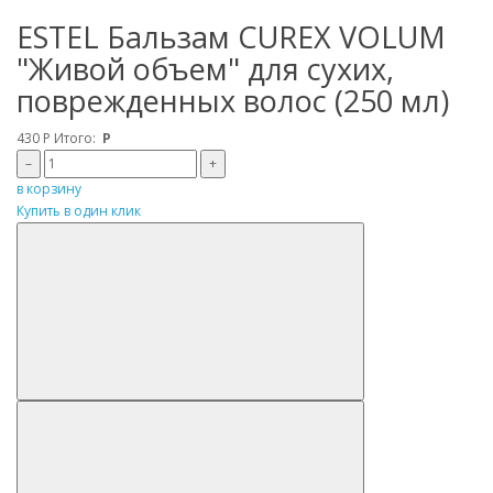
ESTEL Бальзам CUREX VOLUM
"Живой объем" для сухих,
поврежденных волос (250 мл)
430
Р
Итого:
Р
–
+
в корзину
Купить в один клик