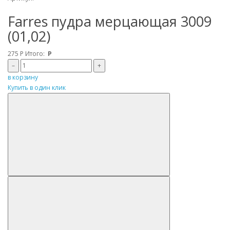
Farres пудра мерцающая 3009
(01,02)
275
Р
Итого:
Р
–
+
в корзину
Купить в один клик