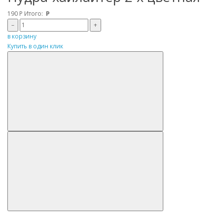
190
Р
Итого:
Р
–
+
в корзину
Купить в один клик