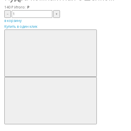
140
Р
Итого:
Р
–
+
в корзину
Купить в один клик